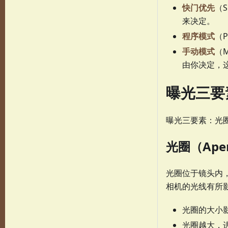
快门优先
（S
来决定。
程序模式
（
手动模式
（
由你决定，
曝光三要
曝光三要素：光圈
光圈（Aper
光圈位于镜头内
相机的光线有所
光圈的大小
光圈越大，