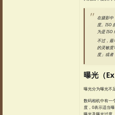
在摄影中
度。ISO 的
为是 IS
不过，最
的灵敏度
度」或者
曝光（Ex
曝光分为曝光不
数码相机中有一个
度，0表示适当
曝光及曝光过度