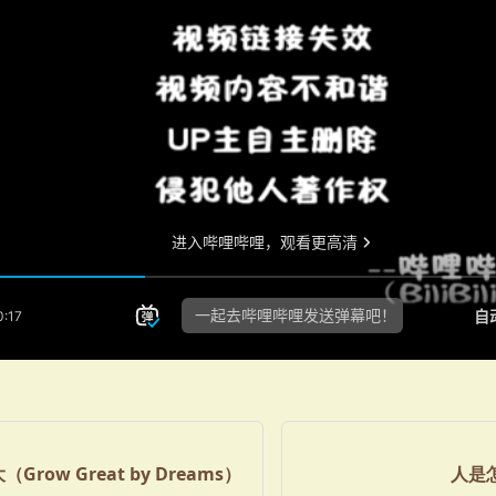
row Great by Dreams）
人是