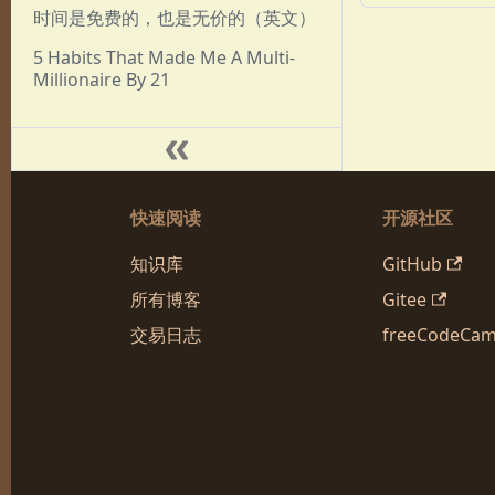
时间是免费的，也是无价的（英文）
5 Habits That Made Me A Multi-
Millionaire By 21
快速阅读
开源社区
知识库
GitHub
所有博客
Gitee
交易日志
freeCodeCa