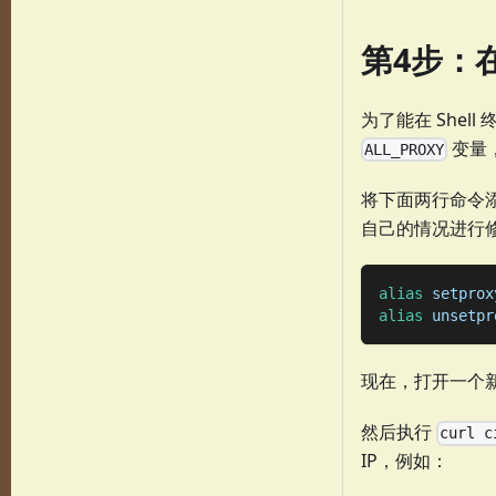
第4步：
为了能在 She
变量，
ALL_PROXY
将下面两行命令添加
自己的情况进行
alias
setprox
alias
unsetpr
现在，打开一个
然后执行
curl c
IP，例如：