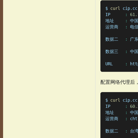
$ 
curl
 cip.cc
IP	
:
61.
地址	
:
 中国
运营商	
:
 电
数据二	
:
 广
数据三	
:
 中
URL	
:
 htt
配置网络代理后，
$ 
curl
 cip.cc
IP	
:
60.
地址	
:
 中
运营商	
:
 cht
数据二	
:
 台