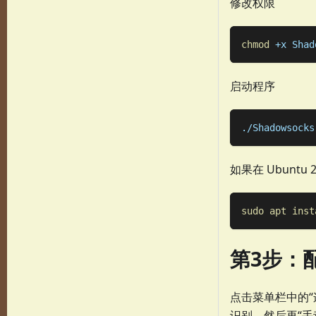
修改权限
chmod
 +x Shad
启动程序
./Shadowsocks
如果在 Ubunt
sudo
apt
inst
第3步：
点击菜单栏中的“
识别，然后再“手