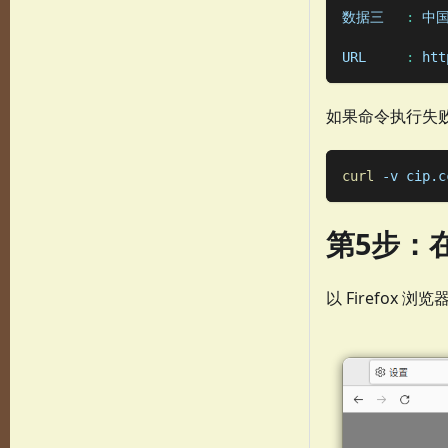
数据三	
:
 中
URL	
:
 htt
如果命令执行失
curl
-v
 cip.c
第5步：
以 Firefox