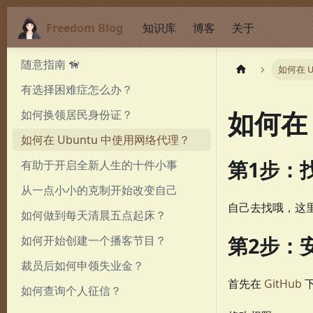
Freedom Blog
知识库
博客
关于
随意指南 🦮
如何在 
有选择困难症怎么办？
如何在
如何换领居民身份证？
如何在 Ubuntu 中使用网络代理？
第1步：找
有助于开启全新人生的十件小事
从一点小小的克制开始改变自己
自己去找哦，这
如何做到每天清晨五点起床？
第2步：
如何开始创建一个播客节目？
裁员后如何申领失业金？
首先在
GitHub
下
如何查询个人征信？