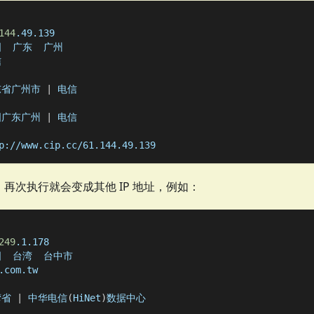
144
.49.139
  广东  广州
信
东省广州市 
|
 电信
国广东广州 
|
 电信
p://www.cip.cc/61.144.49.139
再次执行就会变成其他 IP 地址，例如：
249
.1.178
国  台湾  台中市
.com.tw
湾省 
|
 中华电信
(
HiNet
)
数据中心