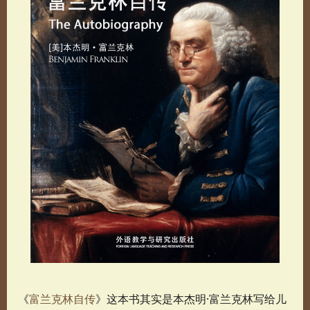
《
富兰克林自传
》这本书其实是本杰明·富兰克林写给儿