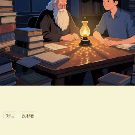
：
对话
反邪教