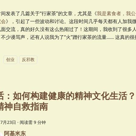
时间发表了几篇关于“行家茶”的文章，尤其是《
我是素食者，我公
究会
》，引起了一些波动和讨论。这段时间几乎每天都有人加我
见面交流，真的好久没有这么热闹过了！这期间，我收到了很多
不少谩骂声，还有人说我为了“火”蹭行家茶的流量...... 这真的
：
创业
反邪教
话：如何构建健康的精神文化生活？
精神自救指南
年7月23日
·
阅读需 9 分钟
阿基米东