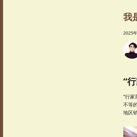
我
2025
“
“行家
不等
地区