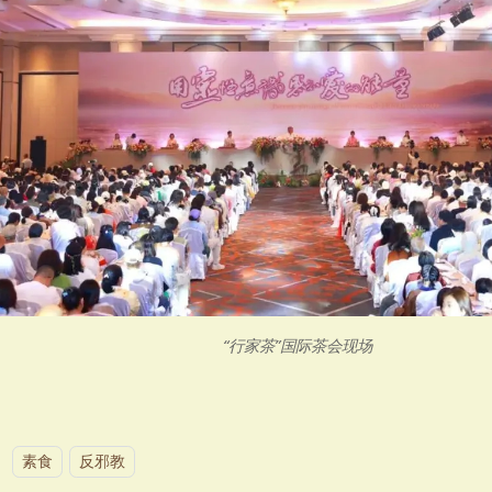
“行家茶”国际茶会现场
：
素食
反邪教