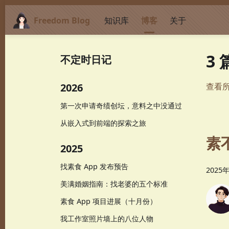
Freedom Blog
知识库
博客
关于
3
不定时日记
2026
查看
第一次申请奇绩创坛，意料之中没通过
从嵌入式到前端的探索之旅
素
2025
找素食 App 发布预告
2025
美满婚姻指南：找老婆的五个标准
素食 App 项目进展（十月份）
我工作室照片墙上的八位人物