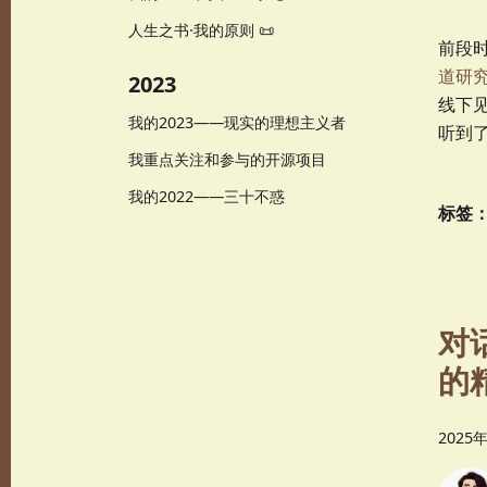
人生之书·我的原则 📜
前段
道研
2023
线下
我的2023——现实的理想主义者
听到了
我重点关注和参与的开源项目
我的2022——三十不惑
标签
对
的
2025