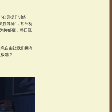
“心灵提升训练
灵性导师”，甚至劝
诊为抑郁症，整日沉
信息自由让我们拥有
入极端？