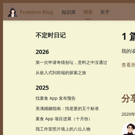
Freedom Blog
知识库
博客
关于
1
不定时日记
2026
我的
第一次申请奇绩创坛，意料之中没通过
查看
从嵌入式到前端的探索之旅
2025
分
找素食 App 发布预告
美满婚姻指南：找老婆的五个标准
2020
素食 App 项目进展（十月份）
我工作室照片墙上的八位人物