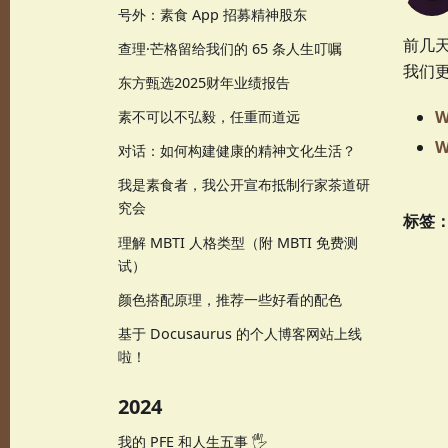
号外：素食 App 招募精神股东
前几天
查理·芒格留给我们的 65 条人生叮嘱
我们
东方甄选2025财年业绩报告
W
素不可以不弘毅，任重而道远
W
对话：如何构建健康的精神文化生活？
我是素食者，我公开宣布抵制行家茶道研
究会
标签
理解 MBTI 人格类型（附 MBTI 免费测
试）
颜色搭配原理，推荐一些好看的配色
基于 Docusaurus 的个人博客网站上线
啦！
2024
我的 PFE 和人生五事 🖐