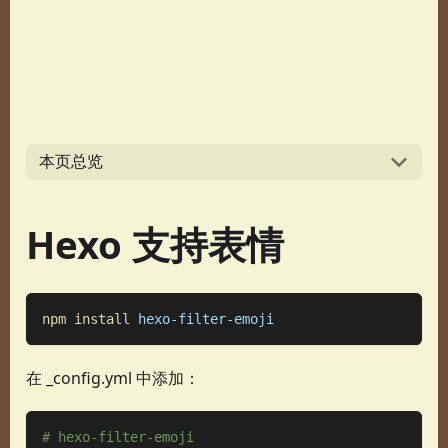
本页总览
Hexo 支持表情
npm
install
 hexo-filter-emoji
在 _config.yml 中添加：
# hexo-filter-emoji