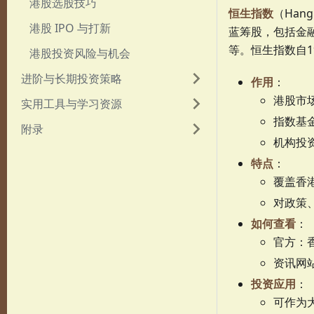
港股选股技巧
恒生指数
（Han
港股 IPO 与打新
蓝筹股，包括金
等。恒生指数自1
港股投资风险与机会
进阶与长期投资策略
作用
：
港股市
实用工具与学习资源
指数基金
附录
机构投
特点
：
覆盖香
对政策
如何查看
：
官方：
资讯网站
投资应用
：
可作为