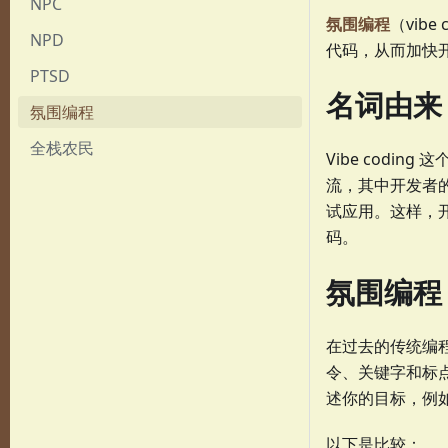
NPC
氛围编程
（vib
NPD
代码，从而加快
PTSD
名词由来
氛围编程
全栈农民
Vibe coding
流，其中开发者的
试应用。这样，开
码。
氛围编程 
在过去的传统编
令、关键字和标
述你的目标，例如
以下是比较：