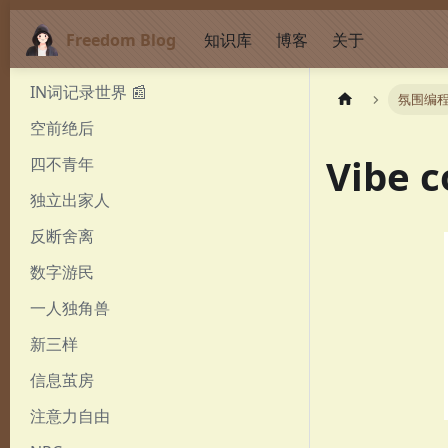
Freedom Blog
知识库
博客
关于
IN词记录世界 📰
氛围编
空前绝后
Vibe
四不青年
独立出家人
反断舍离
数字游民
一人独角兽
新三样
信息茧房
注意力自由