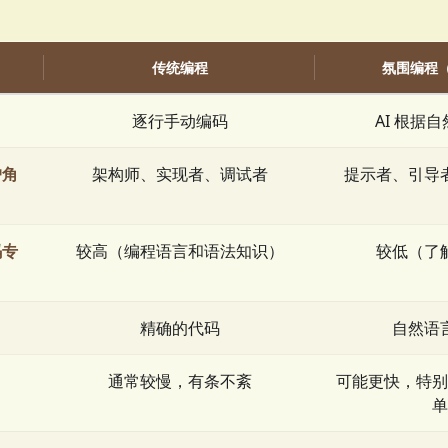
传统编程
氛围编程（v
逐行手动编码
AI 根据
户角
架构师、实现者、调试者
提示者、引导
码专
较高（编程语言和语法知识）
较低（了
精确的代码
自然语
通常较慢，有条不紊
可能更快，特别
单