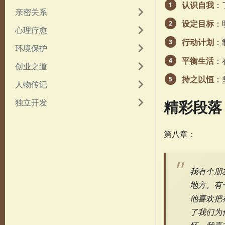
认识自我
：
亲密关系
设定目标
：
心理疗愈
行动计划
：
环境保护
平衡生活
：
创业之道
持之以恒
：
人物传记
独立开发
精彩段落
第八章：
我有个朋
地方。有一
他喜欢把
了我们为